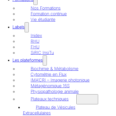
Nos Formations
Formation continue
Vie étudiante
Labels
Inidex
RHU
FHU
SiRIC InsiTu
Les plateformes
Biochimie & Métabolisme
Cytométrie en Flux
IMA’CRI – Imagerie photonique
Métagénomique 16S
Physiopathologie animale
Plateaux techniques
Plateau de Vésicules
Extracellulaires