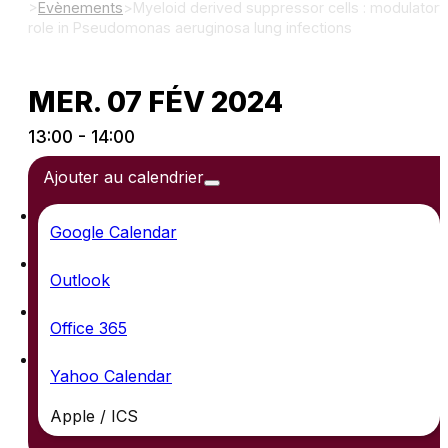
>
Evènements
>
Myeloid derived suppressor cells : modulatory
role in Pseudomonas aeruginosa lung infections
MER. 07 FÉV 2024
13:00 - 14:00
Ajouter au calendrier
Google Calendar
Outlook
Office 365
Yahoo Calendar
Apple / ICS