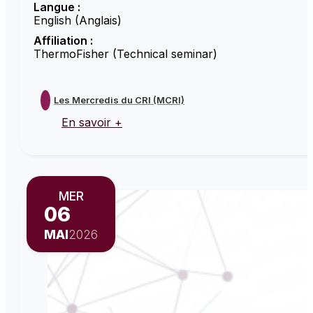
Langue :
English (Anglais)
Affiliation :
ThermoFisher (Technical seminar)
Les Mercredis du CRI (MCRI)
En savoir +
MER
06
MAI
2026