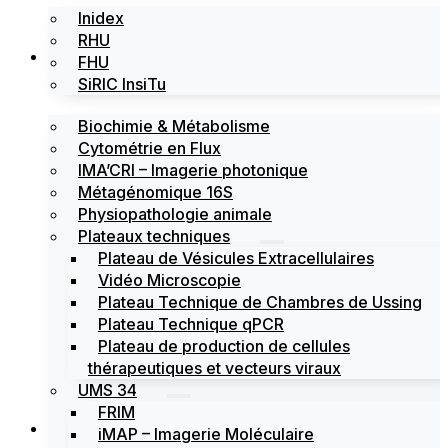
Inidex
RHU
Les plateformes
FHU
SiRIC InsiTu
Biochimie & Métabolisme
Cytométrie en Flux
IMA’CRI – Imagerie photonique
Métagénomique 16S
Physiopathologie animale
Plateaux techniques
Plateau de Vésicules Extracellulaires
Vidéo Microscopie
Plateau Technique de Chambres de Ussing
Plateau Technique qPCR
Plateau de production de cellules
thérapeutiques et vecteurs viraux
UMS 34
FRIM
Actualités
iMAP – Imagerie Moléculaire