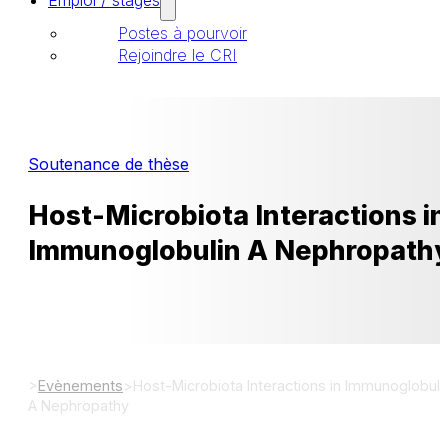
Emploi / stages
Postes à pourvoir
Rejoindre le CRI
Soutenance de thèse
Host-Microbiota Interactions in
Immunoglobulin A Nephropath
>
Evènements
>
Host-Microbiota Interactions in Immunoglobuli
A Nephropathy