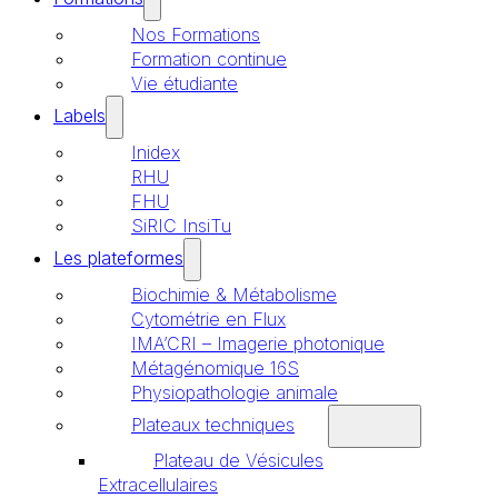
Nos Formations
Formation continue
Vie étudiante
Labels
Inidex
RHU
FHU
SiRIC InsiTu
Les plateformes
Biochimie & Métabolisme
Cytométrie en Flux
IMA’CRI – Imagerie photonique
Métagénomique 16S
Physiopathologie animale
Plateaux techniques
Plateau de Vésicules
Extracellulaires