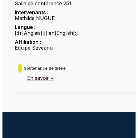
Salle de conférence 251
Intervenants :
Mathilde NUGUE
Langue :
[:fr]Anglais[:][:en]English[:]
Affiliation :
Equipe Saveanu
Soutenance de thèse
En savoir +