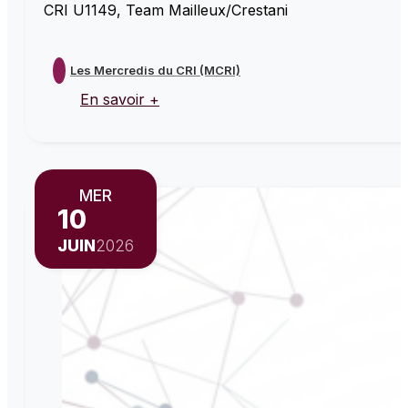
CRI U1149, Team Mailleux/Crestani
Les Mercredis du CRI (MCRI)
En savoir +
MER
10
JUIN
2026