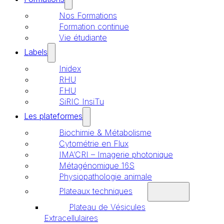
Nos Formations
Formation continue
Vie étudiante
Labels
Inidex
RHU
FHU
SiRIC InsiTu
Les plateformes
Biochimie & Métabolisme
Cytométrie en Flux
IMA’CRI – Imagerie photonique
Métagénomique 16S
Physiopathologie animale
Plateaux techniques
Plateau de Vésicules
Extracellulaires