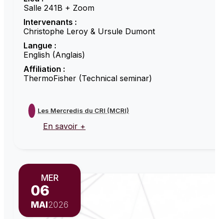
Salle 241B + Zoom
Intervenants :
Christophe Leroy & Ursule Dumont
Langue :
English (Anglais)
Affiliation :
ThermoFisher (Technical seminar)
Les Mercredis du CRI (MCRI)
En savoir +
MER
06
MAI
2026