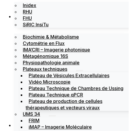
Inidex
RHU
Les plateformes
FHU
SiRIC InsiTu
Biochimie & Métabolisme
Cytométrie en Flux
IMA’CRI – Imagerie photonique
Métagénomique 16S
Physiopathologie animale
Plateaux techniques
Plateau de Vésicules Extracellulaires
Vidéo Microscopie
Plateau Technique de Chambres de Ussing
Plateau Technique qPCR
Plateau de production de cellules
thérapeutiques et vecteurs viraux
UMS 34
FRIM
Actualités
iMAP – Imagerie Moléculaire