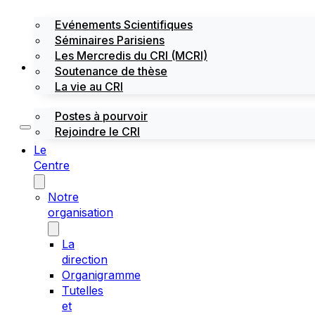
Evénements Scientifiques
Séminaires Parisiens
Les Mercredis du CRI (MCRI)
Emploi / stages
Soutenance de thèse
La vie au CRI
Postes à pourvoir
Rejoindre le CRI
Le
Centre
Notre
organisation
La
direction
Organigramme
Tutelles
et