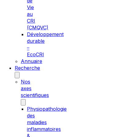
de
Vie
au
CRI
(CMQVC)
Développement
durable
–
EcoCRI
Annuaire
Recherche
Nos
axes
scientifiques
Physiopathologie
des
maladies
inflammatoires
&