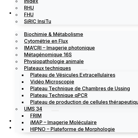
Inidex
RHU
Les plateformes
FHU
SiRIC InsiTu
Biochimie & Métabolisme
Cytométrie en Flux
IMA’CRI – Imagerie photonique
Métagénomique 16S
Physiopathologie animale
Plateaux techniques
Plateau de Vésicules Extracellulaires
Vidéo Microscopie
Plateau Technique de Chambres de Ussing
Plateau Technique qPCR
Plateau de production de cellules thérapeutiqu
UMS 34
FRIM
Actualités
iMAP – Imagerie Moléculaire
Évènements
HIPNO – Plateforme de Morphologie