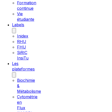
Formation
continue
Vie
étudiante
Labels
Inidex
RHU
FHU
SiRIC
InsiTu
Les
plateformes
Biochimie
&
Métabolisme
Cytométrie
en
Flux