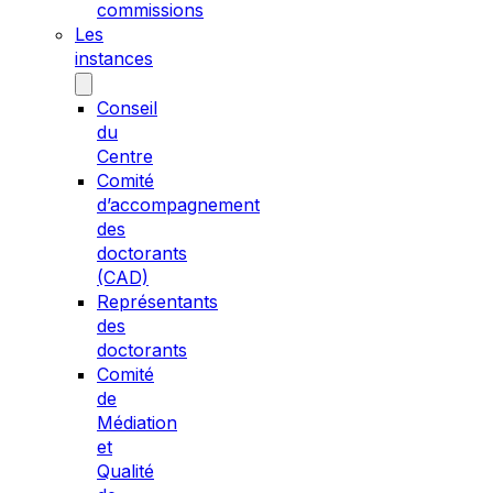
commissions
Les
instances
Conseil
du
Centre
Comité
d’accompagnement
des
doctorants
(CAD)
Représentants
des
doctorants
Comité
de
Médiation
et
Qualité