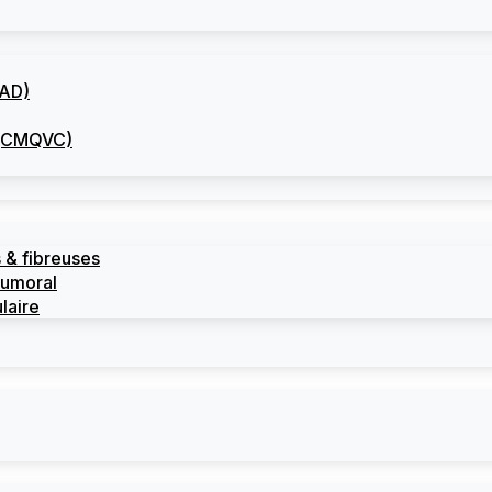
CAD)
I (CMQVC)
 & fibreuses
tumoral
laire