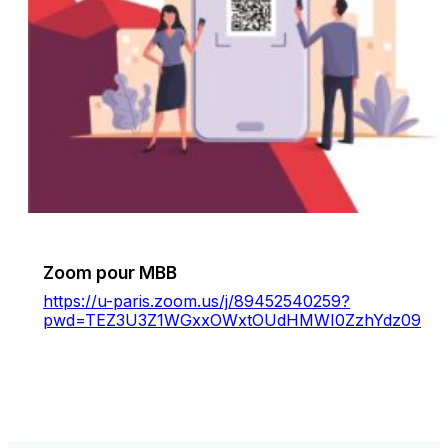
Zoom pour MBB
https://u-paris.zoom.us/j/89452540259?
pwd=TEZ3U3Z1WGxxOWxtOUdHMWI0ZzhYdz09