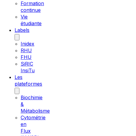
Formation
continue
Vie
étudiante
Labels
Inidex
RHU
FHU
SiRIC
InsiTu
Les
plateformes
Biochimie
&
Métabolisme
Cytométrie
en
Flux