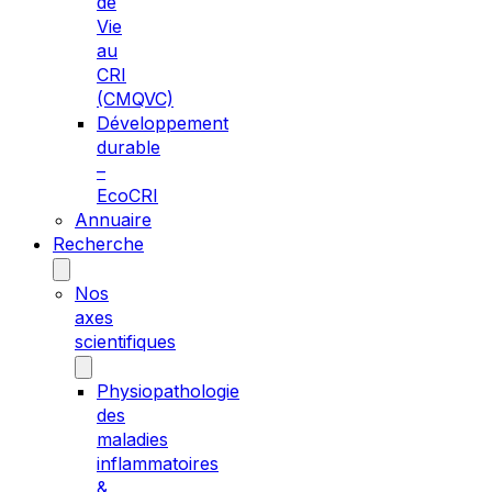
de
Vie
au
CRI
(CMQVC)
Développement
durable
–
EcoCRI
Annuaire
Recherche
Nos
axes
scientifiques
Physiopathologie
des
maladies
inflammatoires
&