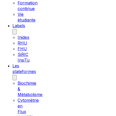
Formation
continue
Vie
étudiante
Labels
Inidex
RHU
FHU
SiRIC
InsiTu
Les
plateformes
Biochimie
&
Métabolisme
Cytométrie
en
Flux