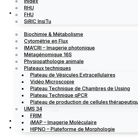
Inidex
RHU
Les plateformes
FHU
SiRIC InsiTu
Biochimie & Métabolisme
Cytométrie en Flux
IMA’CRI – Imagerie photonique
Métagénomique 16S
Physiopathologie animale
Plateaux techniques
Plateau de Vésicules Extracellulaires
Vidéo Microscopie
Plateau Technique de Chambres de Ussing
Plateau Technique qPCR
Plateau de production de cellules thérapeutiqu
UMS 34
FRIM
Actualités
iMAP – Imagerie Moléculaire
Évènements
HIPNO – Plateforme de Morphologie