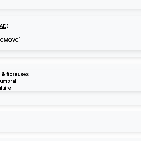
CAD)
I (CMQVC)
 & fibreuses
tumoral
laire