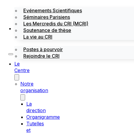
Evénements Scientifiques
Séminaires Parisiens
Les Mercredis du CRI (MCRI)
Emploi / stages
Soutenance de thèse
La vie au CRI
Postes à pourvoir
Rejoindre le CRI
Le
Centre
Notre
organisation
La
direction
Organigramme
Tutelles
et