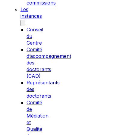
commissions
Les
instances
Conseil
du
Centre
Comité
d’accompagnement
des
doctorants
(CAD)
Représentants
des
doctorants
Comité
de
Médiation
et
Qualité