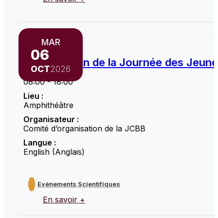
MAR
06
6ème édition de la Journée des Jeun
OCT
2026
Horaires :
08:00 - 18:00
Lieu :
Amphithéâtre
Organisateur :
Comité d’organisation de la JCBB
Langue :
English (Anglais)
Evénements Scientifiques
En savoir +