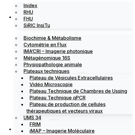
Inidex
RHU
Les plateformes
FHU
SiRIC InsiTu
Biochimie & Métabolisme
Cytométrie en Flux
IMA’CRI – Imagerie photonique
Métagénomique 16S
Physiopathologie animale
Plateaux techniques
Plateau de Vésicules Extracellulaires
Vidéo Microscopie
Plateau Technique de Chambres de Ussing
Plateau Technique qPCR
Plateau de production de cellules
thérapeutiques et vecteurs viraux
UMS 34
FRIM
Actualités
iMAP – Imagerie Moléculaire