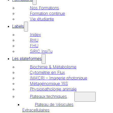
Nos Formations
Formation continue
Vie étudiante
Labels
Inidex
RHU
FHU
SiRIC InsiTu
Les plateformes
Biochimie & Métabolisme
Cytométrie en Flux
IMA’CRI – Imagerie photonique
Métagénomique 16S
Physiopathologie animale
Plateaux techniques
Plateau de Vésicules
Extracellulaires