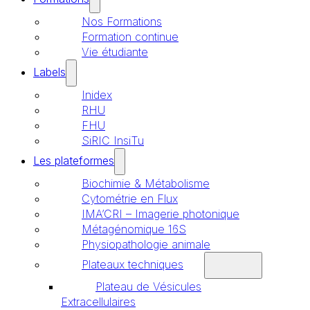
Nos Formations
Formation continue
Vie étudiante
Labels
Inidex
RHU
FHU
SiRIC InsiTu
Les plateformes
Biochimie & Métabolisme
Cytométrie en Flux
IMA’CRI – Imagerie photonique
Métagénomique 16S
Physiopathologie animale
Plateaux techniques
Plateau de Vésicules
Extracellulaires