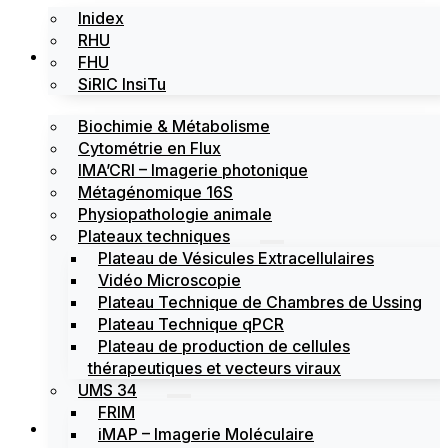
Inidex
RHU
Les plateformes
FHU
SiRIC InsiTu
Biochimie & Métabolisme
Cytométrie en Flux
IMA’CRI – Imagerie photonique
Métagénomique 16S
Physiopathologie animale
Plateaux techniques
Plateau de Vésicules Extracellulaires
Vidéo Microscopie
Plateau Technique de Chambres de Ussing
Plateau Technique qPCR
Plateau de production de cellules
thérapeutiques et vecteurs viraux
UMS 34
FRIM
Actualités
iMAP – Imagerie Moléculaire