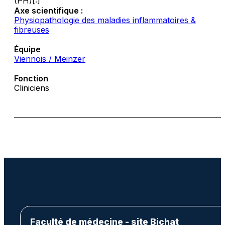
(PH)[:]
Axe scientifique :
Physiopathologie des maladies inflammatoires &
fibreuses
Équipe
Viennois / Meinzer
Fonction
Cliniciens
Faculté de médecine - site Bichat