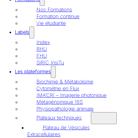
Nos Formations
Formation continue
Vie étudiante
Labels
Inidex
RHU
FHU
SiRIC InsiTu
Les plateformes
Biochimie & Métabolisme
Cytométrie en Flux
IMA’CRI – Imagerie photonique
Métagénomique 16S
Physiopathologie animale
Plateaux techniques
Plateau de Vésicules
Extracellulaires