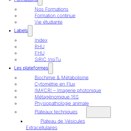
Nos Formations
Formation continue
Vie étudiante
Labels
Inidex
RHU
FHU
SiRIC InsiTu
Les plateformes
Biochimie & Métabolisme
Cytométrie en Flux
IMA’CRI – Imagerie photonique
Métagénomique 16S
Physiopathologie animale
Plateaux techniques
Plateau de Vésicules
Extracellulaires