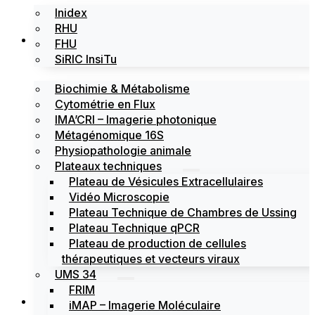
Inidex
RHU
Les plateformes
FHU
SiRIC InsiTu
Biochimie & Métabolisme
Cytométrie en Flux
IMA’CRI – Imagerie photonique
Métagénomique 16S
Physiopathologie animale
Plateaux techniques
Plateau de Vésicules Extracellulaires
Vidéo Microscopie
Plateau Technique de Chambres de Ussing
Plateau Technique qPCR
Plateau de production de cellules
thérapeutiques et vecteurs viraux
UMS 34
FRIM
Actualités
iMAP – Imagerie Moléculaire