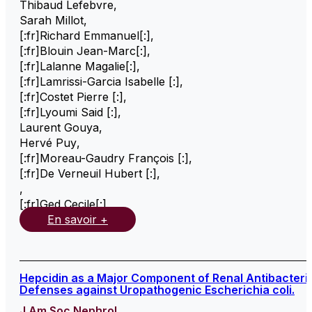
Thibaud Lefebvre
,
Sarah Millot
,
[:fr]Richard Emmanuel[:]
,
[:fr]Blouin Jean-Marc[:]
,
[:fr]Lalanne Magalie[:]
,
[:fr]Lamrissi-Garcia Isabelle [:]
,
[:fr]Costet Pierre [:]
,
[:fr]Lyoumi Said [:]
,
Laurent Gouya
,
Hervé Puy
,
[:fr]Moreau-Gaudry François [:]
,
[:fr]De Verneuil Hubert [:]
,
,
[:fr]Ged Cecile[:]
,
En savoir +
Hepcidin as a Major Component of Renal Antibacteria
Defenses against Uropathogenic Escherichia coli.
J Am Soc Nephrol