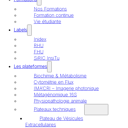
Nos Formations
Formation continue
Vie étudiante
Labels
Inidex
RHU
FHU
SiRIC InsiTu
Les plateformes
Biochimie & Métabolisme
Cytométrie en Flux
IMA’CRI – Imagerie photonique
Métagénomique 16S
Physiopathologie animale
Plateaux techniques
Plateau de Vésicules
Extracellulaires