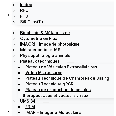
Inidex
RHU
Les plateformes
FHU
SiRIC InsiTu
Biochimie & Métabolisme
Cytométrie en Flux
IMA’CRI – Imagerie photonique
Métagénomique 16S
Physiopathologie animale
Plateaux techniques
Plateau de Vésicules Extracellulaires
Vidéo Microscopie
Plateau Technique de Chambres de Ussing
Plateau Technique qPCR
Plateau de production de cellules
thérapeutiques et vecteurs viraux
UMS 34
FRIM
Actualités
iMAP – Imagerie Moléculaire