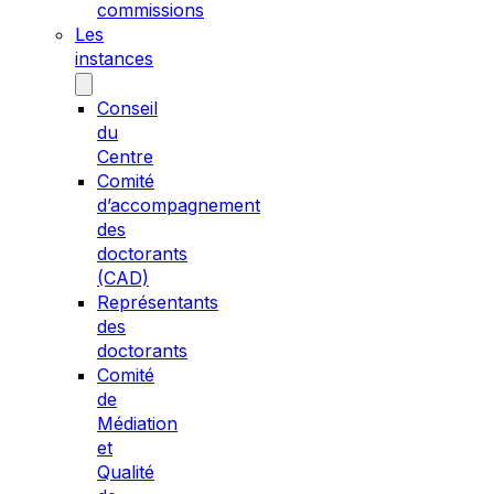
commissions
Les
instances
Conseil
du
Centre
Comité
d’accompagnement
des
doctorants
(CAD)
Représentants
des
doctorants
Comité
de
Médiation
et
Qualité