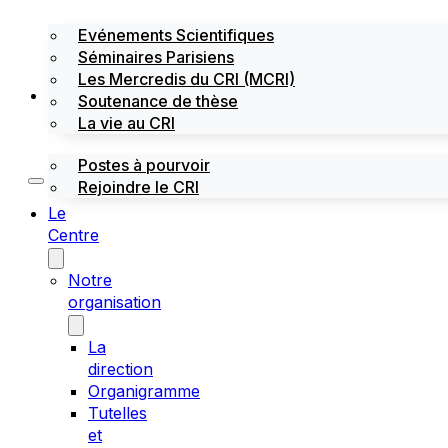
Evénements Scientifiques
Séminaires Parisiens
Les Mercredis du CRI (MCRI)
Emploi / stages
Soutenance de thèse
La vie au CRI
Postes à pourvoir
Rejoindre le CRI
Le
Centre
Notre
organisation
La
direction
Organigramme
Tutelles
et