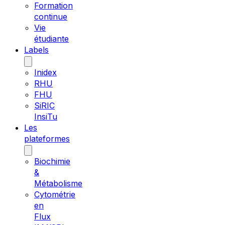
Formation
continue
Vie
étudiante
Labels
Inidex
RHU
FHU
SiRIC
InsiTu
Les
plateformes
Biochimie
&
Métabolisme
Cytométrie
en
Flux