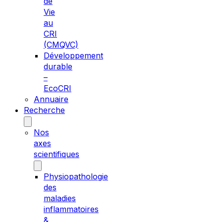
de
Vie
au
CRI
(CMQVC)
Développement
durable
–
EcoCRI
Annuaire
Recherche
Nos
axes
scientifiques
Physiopathologie
des
maladies
inflammatoires
&