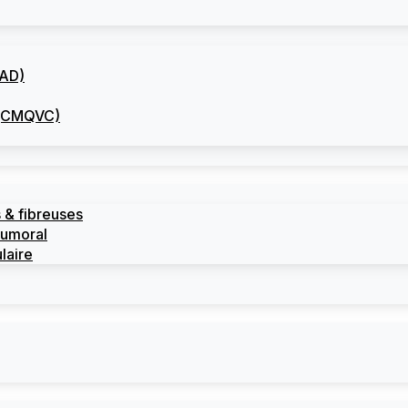
CAD)
I (CMQVC)
 & fibreuses
tumoral
laire