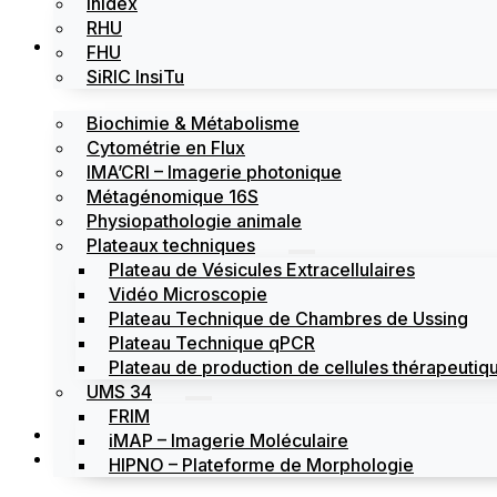
Inidex
RHU
Les plateformes
FHU
SiRIC InsiTu
Biochimie & Métabolisme
Cytométrie en Flux
IMA’CRI – Imagerie photonique
Métagénomique 16S
Physiopathologie animale
Plateaux techniques
Plateau de Vésicules Extracellulaires
Vidéo Microscopie
Plateau Technique de Chambres de Ussing
Plateau Technique qPCR
Plateau de production de cellules thérapeutiqu
UMS 34
FRIM
Actualités
iMAP – Imagerie Moléculaire
Évènements
HIPNO – Plateforme de Morphologie