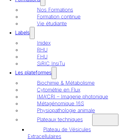
Nos Formations
Formation continue
Vie étudiante
Labels
Inidex
RHU
FHU
SiRIC InsiTu
Les plateformes
Biochimie & Métabolisme
Cytométrie en Flux
IMA’CRI – Imagerie photonique
Métagénomique 16S
Physiopathologie animale
Plateaux techniques
Plateau de Vésicules
Extracellulaires