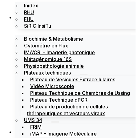
Inidex
RHU
Les plateformes
FHU
SiRIC InsiTu
Biochimie & Métabolisme
Cytométrie en Flux
IMA’CRI – Imagerie photonique
Métagénomique 16S
Physiopathologie animale
Plateaux techniques
Plateau de Vésicules Extracellulaires
Vidéo Microscopie
Plateau Technique de Chambres de Ussing
Plateau Technique qPCR
Plateau de production de cellules
thérapeutiques et vecteurs viraux
UMS 34
FRIM
Actualités
iMAP – Imagerie Moléculaire