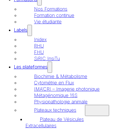
Nos Formations
Formation continue
Vie étudiante
Labels
Inidex
RHU
FHU
SiRIC InsiTu
Les plateformes
Biochimie & Métabolisme
Cytométrie en Flux
IMA’CRI – Imagerie photonique
Métagénomique 16S
Physiopathologie animale
Plateaux techniques
Plateau de Vésicules
Extracellulaires