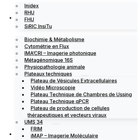
Inidex
RHU
Les plateformes
FHU
SiRIC InsiTu
Biochimie & Métabolisme
Cytométrie en Flux
IMA’CRI – Imagerie photonique
Métagénomique 16S
Physiopathologie animale
Plateaux techniques
Plateau de Vésicules Extracellulaires
Vidéo Microscopie
Plateau Technique de Chambres de Ussing
Plateau Technique qPCR
Plateau de production de cellules
thérapeutiques et vecteurs viraux
UMS 34
FRIM
Actualités
iMAP – Imagerie Moléculaire