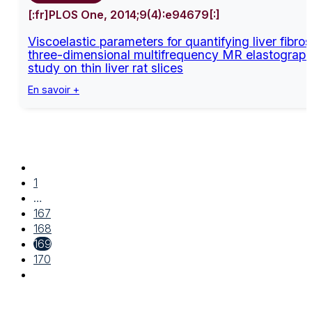
[:fr]PLOS One, 2014;9(4):e94679[:]
Viscoelastic parameters for quantifying liver fibros
three-dimensional multifrequency MR elastograp
study on thin liver rat slices
En savoir +
1
…
167
168
169
170