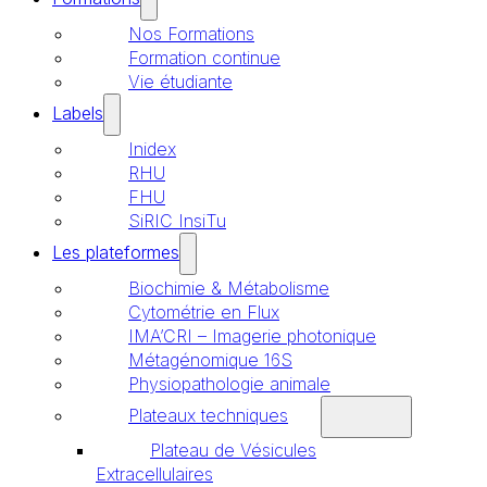
Nos Formations
Formation continue
Vie étudiante
Labels
Inidex
RHU
FHU
SiRIC InsiTu
Les plateformes
Biochimie & Métabolisme
Cytométrie en Flux
IMA’CRI – Imagerie photonique
Métagénomique 16S
Physiopathologie animale
Plateaux techniques
Plateau de Vésicules
Extracellulaires