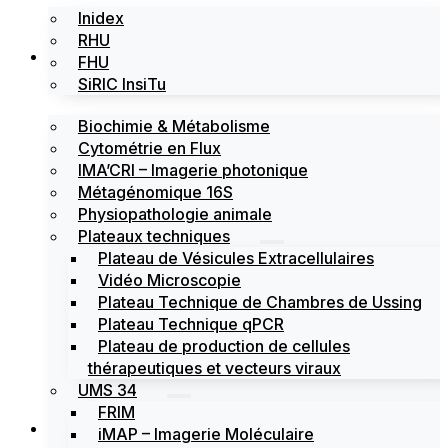
Inidex
RHU
Les plateformes
FHU
SiRIC InsiTu
Biochimie & Métabolisme
Cytométrie en Flux
IMA’CRI – Imagerie photonique
Métagénomique 16S
Physiopathologie animale
Plateaux techniques
Plateau de Vésicules Extracellulaires
Vidéo Microscopie
Plateau Technique de Chambres de Ussing
Plateau Technique qPCR
Plateau de production de cellules
thérapeutiques et vecteurs viraux
UMS 34
FRIM
Actualités
iMAP – Imagerie Moléculaire